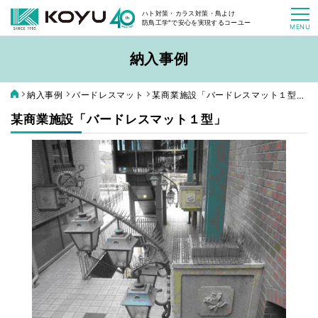
ハト対策・カラス対策・鳥よけ
防鳥工学
®
で安心を実現するコーユー
MENU
ホーム
納入事例
製品情報
納入事例
バードレスマット
某商業施設「バードレスマット１型」
製品情報トップ
選ばれる理由
某商業施設「バードレスマット１型」
納入事例
バードレスマット
よくあるご質問
コラム
バードブロッカー
オンラインショップ
お問い合わせ
お見積り
ハトワイヤー