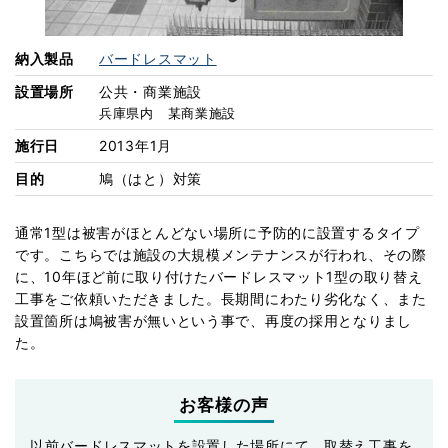
078-907-1100
受付：平日9:00～17:00
納入製品
バードレスマット
設置場所に適した製品を探す
製品比較チャート
設置場所
公共・商業施設
兵庫県内 某商業施設
その他の製品
施行日
2013年1月
ニャンガード
Poppet
®
目的
鳩（はと）対策
通常1型は被害がほとんどない場所に予防的に設置するタイプ
です。こちらでは施設の大規模メンテナンスが行われ、その際
に、10年ほど前に取り付けたバードレスマット1型の取り替え
工事をご依頼いただきました。長期間にわたり劣化なく、また
設置箇所は鳩被害が無いという事で、再度の採用となりまし
た。
お客様の声
以前バードレスマットを設置した場所にて、取替え工事を