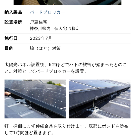
078-907-1100
受付：平日9:00～17:00
納入製品
バードブロッカー
設置場所に適した製品を探す
設置場所
戸建住宅
製品比較チャート
神奈川県内 個人宅 N様邸
施行日
2023年7月
その他の製品
目的
鳩（はと）対策
ニャンガード
Poppet
®
太陽光パネル設置後、6年ほどでハトの被害が始まったとのこ
と。対策としてバードブロッカーを設置。
軒・棟側にまず伸縮金具を取り付けます。底部にボンドを塗布
して
1
時間ほど置きます。