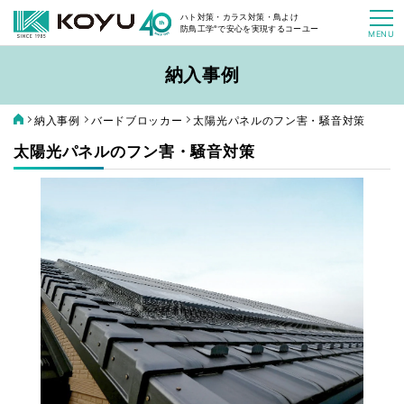
ハト対策・カラス対策・鳥よけ
防鳥工学
®
で安心を実現するコーユー
MENU
ホーム
納入事例
製品情報
納入事例
バードブロッカー
太陽光パネルのフン害・騒音対策
製品情報トップ
選ばれる理由
太陽光パネルのフン害・騒音対策
納入事例
バードレスマット
よくあるご質問
コラム
バードブロッカー
オンラインショップ
お問い合わせ
お見積り
ハトワイヤー