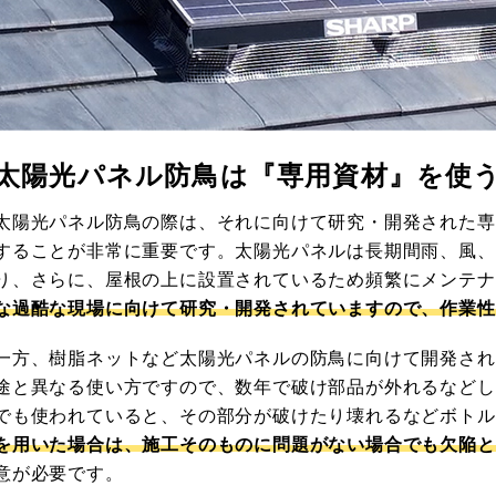
太陽光パネル防鳥は
『専用資材』を使
太陽光パネル防鳥の際は、それに向けて研究・開発された専
することが非常に重要です。太陽光パネルは長期間雨、風、
り、さらに、屋根の上に設置されているため頻繁にメンテナ
な過酷な現場に向けて研究・開発されていますので、作業性
一方、樹脂ネットなど太陽光パネルの防鳥に向けて開発され
途と異なる使い方ですので、数年で破け部品が外れるなどし
でも使われていると、その部分が破けたり壊れるなどボトル
を用いた場合は、施工そのものに問題がない場合でも欠陥と
意が必要です。