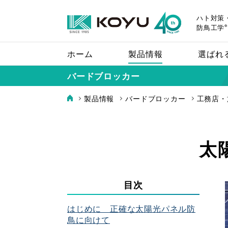
ハト対策
®
防鳥工学
ホーム
製品情報
選ばれ
バードブロッカー
製品情報
バードブロッカー
工務店・
太
バードレスマット
目次
設置場所に適した
はじめに 正確な太陽光パネル防
鳥に向けて