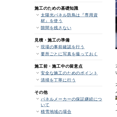
施工のための基礎知識
太陽光パネル防鳥は『専用資
材』を使う
隙間を残さない
見積・施工の準備
現場の事前確認を行う
要所ごとに写真を撮っておく
施工前・施工中の留意点
安全な施工のためのポイント
清掃を丁寧に行う
その他
パネルメーカーの保証継続につ
いて
積雪地域の場合