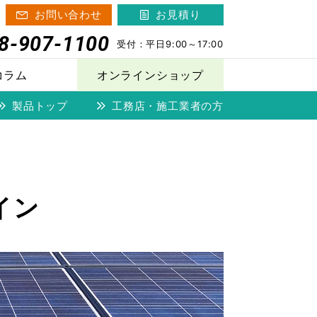
お問い合わせ
お見積り
8-907-1100
受付：
平日9:00～17:00
コラム
オンラインショップ
製品トップ
工務店・施工業者の方
その他の製品
ニャンガード
Poppet
®
イン