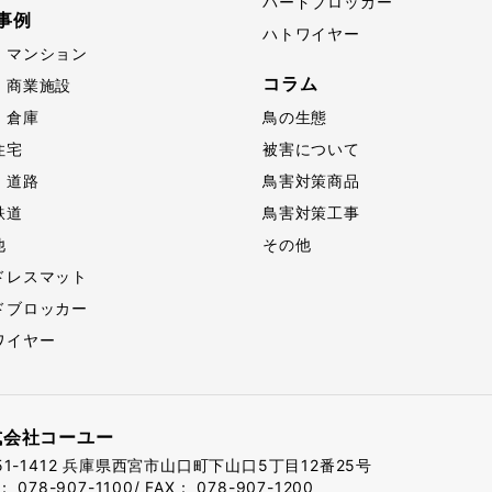
バードブロッカー
事例
ハトワイヤー
・マンション
コラム
・商業施設
・倉庫
鳥の生態
住宅
被害について
・道路
鳥害対策商品
鉄道
鳥害対策工事
他
その他
ドレスマット
ドブロッカー
ワイヤー
式会社コーユー
1-1412
兵庫県西宮市山口町
下山口5丁目12番25号
L：
078-907-1100
/ FAX： 078-907-1200