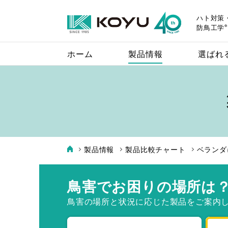
ハト対策
®
防鳥工学
ホーム
製品情報
選ばれ
製品情報
製品比較チャート
ベランダ
バードレスマット
鳥害でお困りの場所は
設置場所に適した
鳥害の場所と
状況に応じた製品を
ご案内