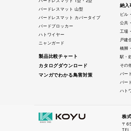
バードレスマット 1型・2型
納入
バードレスマット 山型
ビル
バードレスマット カバータイプ
公共
バードブロッカー
工場
ハトワイヤー
戸建
ニャンガード
橋脚
製品比較チャート
駅・
カタログダウンロード
その
バー
マンガでわかる鳥害対策
バー
ハト
株
〒65
TE