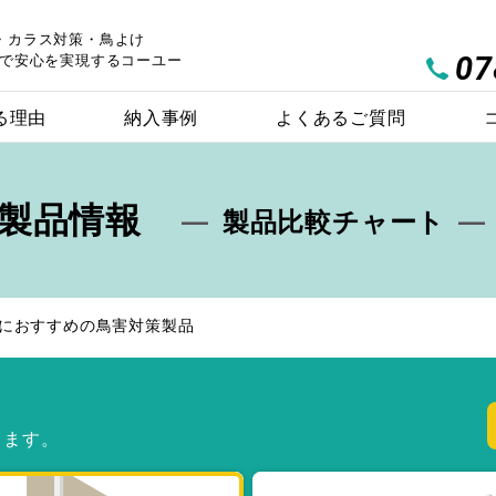
・カラス対策・鳥よけ
07
で安心を実現するコーユー
る理由
納入事例
よくあるご質問
製品情報
製品比較チャート
におすすめの鳥害対策製品
ハトワイヤー
バードブロッカー
？
製品を探す
製品比較チャート
します。