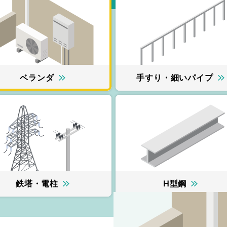
ベランダ
手すり・細いパイプ
鉄塔・電柱
H型鋼