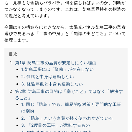
078-907-1100
も、見積もり金額もバラバラ。何を信じればよいのか、判断が
つかなくなってしまうのです。これは、防鳥業界特有の構造の
受付：平日9:00～17:00
問題だと考えています。
設置場所に適した製品を探す
製品比較チャート
今回はその構造をほどきながら、太陽光パネル防鳥工事の業者
選びで見るべき「工事の中身」と「知識の出どころ」について
その他の製品
整理します。
ニャンガード
Poppet
®
目次
第1章 防鳥工事の品質が安定しにくい理由
1.防鳥工事には「資格」が存在しない
2. 価格と中身は連動しない
3. 経験年数と中身も連動しない
第2章 防鳥工事の目的は「塞ぐこと」ではなく「解決す
ること」
1. 同じ「防鳥」でも、簡易的な対策と専門的な工事
は別物
2. 「防鳥」という言葉が軽く使われすぎている
3. 「2度目の工事」が意味するもの