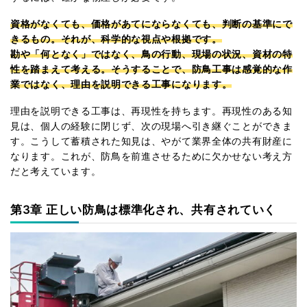
資格がなくても、価格があてにならなくても、判断の基準にで
きるもの。それが、科学的な視点や根拠です。
勘や「何となく」ではなく、鳥の行動、現場の状況、資材の特
性を踏まえて考える。そうすることで、防鳥工事は感覚的な作
業ではなく、理由を説明できる工事になります。
理由を説明できる工事は、再現性を持ちます。再現性のある知
見は、個人の経験に閉じず、次の現場へ引き継ぐことができま
す。こうして蓄積された知見は、やがて業界全体の共有財産に
なります。これが、防鳥を前進させるために欠かせない考え方
だと考えています。
第3章 正しい防鳥は標準化され、共有されていく