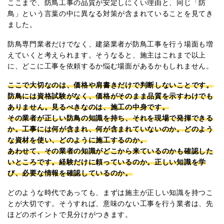
ここまで、防鳥工事の品質が安定しにくい理由と、同じ「防
鳥」という言葉の中に異なる対策が含まれていることを見てき
ました。
防鳥専門業者だけでなく、建築業者が防鳥工事を行う場面も増
えていくと考えられます。そうなると、施主はこれまで以上
に、どこに工事を依頼するか悩む場面があるかもしれません。
ここで大切なのは、価格や肩書きだけで判断しないことです。
防鳥には資格試験がなく、価格がそのまま品質を示すわけでも
ありません。見るべきなのは、施工の中身です。
その業者が正しい防鳥の知識を持ち、それを現場で発揮できる
か。工事には何が含まれ、何が含まれていないのか。どのよう
な資材を使い、どのように施工するのか。
あわせて、その業者の知識がどこから来ているのかも確認した
いところです。経験だけに頼っているのか。正しい知識を学
び、必要な情報を確認しているのか。
どのような時代であっても、まずは施主が正しい知識を持つこ
とが大切です。そうすれば、意味のない工事を行う業者は、先
ほどのポイントで見分けがつきます。