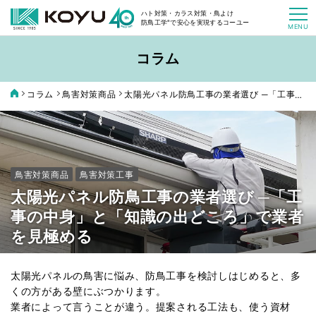
ハト対策・カラス対策・鳥よけ
防鳥工学
®
で安心を実現するコーユー
MENU
ホーム
コラム
製品情報
コラム
鳥害対策商品
太陽光パネル防鳥工事の業者選び ─「工事の中身」と「知識の出どころ」で業者を見極める
製品情報トップ
選ばれる理由
納入事例
バードレスマット
鳥害対策商品
鳥害対策工事
よくあるご質問
太陽光パネル防鳥工事の業者選び ─「工
コラム
事の中身」と「知識の出どころ」で業者
を見極める
バードブロッカー
オンラインショップ
太陽光パネルの鳥害に悩み、防鳥工事を検討しはじめると、多
お問い合わせ
お見積り
くの方がある壁にぶつかります。
ハトワイヤー
業者によって言うことが違う。提案される工法も、使う資材