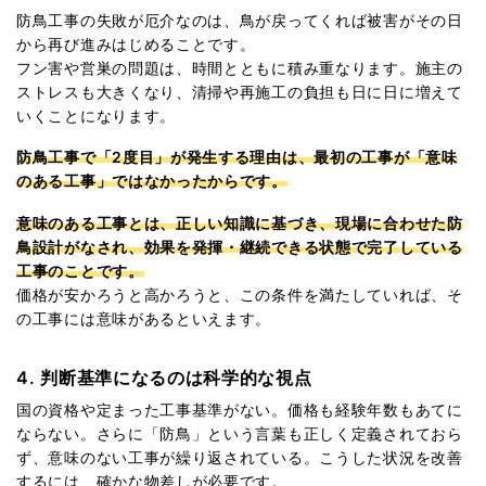
防鳥工事の失敗が厄介なのは、鳥が戻ってくれば被害がその日
から再び進みはじめることです。
フン害や営巣の問題は、時間とともに積み重なります。施主の
ストレスも大きくなり、清掃や再施工の負担も日に日に増えて
いくことになります。
防鳥工事で「2度目」が発生する理由は、最初の工事が「意味
のある工事」ではなかったからです。
意味のある工事とは、正しい知識に基づき、現場に合わせた防
鳥設計がなされ、効果を発揮・継続できる状態で完了している
工事のことです。
価格が安かろうと高かろうと、この条件を満たしていれば、そ
の工事には意味があるといえます。
4. 判断基準になるのは科学的な視点
国の資格や定まった工事基準がない。価格も経験年数もあてに
ならない。さらに「防鳥」という言葉も正しく定義されておら
ず、意味のない工事が繰り返されている。こうした状況を改善
するには、確かな物差しが必要です。