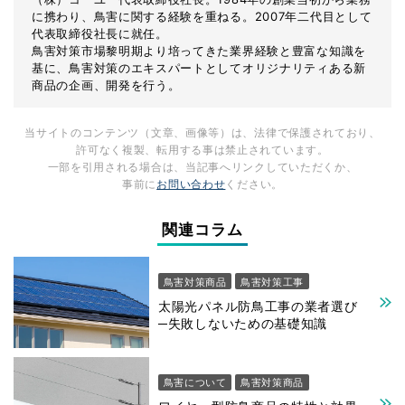
に携わり、鳥害に関する経験を重ねる。2007年二代目として
代表取締役社長に就任。
鳥害対策市場黎明期より培ってきた業界経験と豊富な知識を
基に、鳥害対策のエキスパートとしてオリジナリティある新
商品の企画、開発を行う。
当サイトのコンテンツ（文章、画像等）は、
法律で保護されており、
許可なく複製、転用する事は禁止されています。
一部を引用される場合は、
当記事へリンクしていただくか、
事前に
お問い合わせ
ください。
関連コラム
鳥害対策商品
鳥害対策工事
太陽光パネル防鳥工事の業者選び
─失敗しないための基礎知識
鳥害について
鳥害対策商品